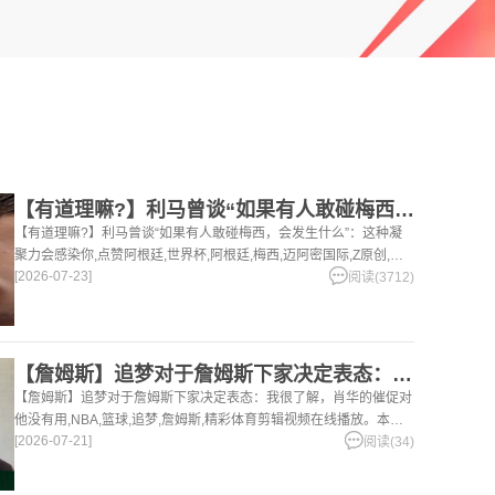
【有道理嘛?】利马曾谈“如果有人敢碰梅西，会发生什么”：这种
【有道理嘛?】利马曾谈“如果有人敢碰梅西，会发生什么”：这种凝
聚力会感染你,点赞阿根廷,世界杯,阿根廷,梅西,迈阿密国际,Z原创,英
[2026-07-23]
超,曼联,西甲,巴塞罗那,足球,精彩体育剪辑视频在线播放。本站提供
阅读(3712)
最全的篮球视频足球视频,集锦,录像。
【詹姆斯】追梦对于詹姆斯下家决定表态：我很了解，肖华的催促对
【詹姆斯】追梦对于詹姆斯下家决定表态：我很了解，肖华的催促对
他没有用,NBA,篮球,追梦,詹姆斯,精彩体育剪辑视频在线播放。本站
[2026-07-21]
提供最全的篮球视频足球视频,集锦,录像。
阅读(34)