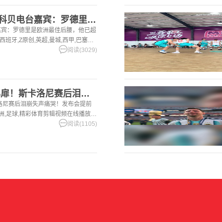
【值得一看】认同？科贝电台嘉宾：罗德里是欧洲最佳后腰，他已超
嘉宾：罗德里是欧洲最佳后腰，他已超
西班牙,Z原创,英超,曼城,西甲,巴塞罗
线播放。本站提供最全的篮球视频足球
阅读(3029)
【视频/集锦】痛彻心扉！斯卡洛尼赛后泪崩失声痛哭！发布会提前
洛尼赛后泪崩失声痛哭！发布会提前
五洲,足球,精彩体育剪辑视频在线播放。
频,集锦,录像。
阅读(1105)