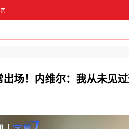
比赛
正常出场！内维尔：我从未见