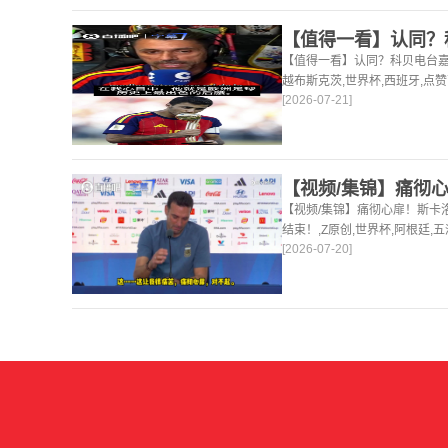
【值得一看】认同？科贝电台
越布斯克茨,世界杯,西班牙,点赞
[2026-07-21]
那,足球,精彩体育剪辑视频在
视频,集锦,录像。
【视频/集锦】痛彻心扉！斯卡
结束！,Z原创,世界杯,阿根廷,
[2026-07-20]
本站提供最全的篮球视频足球视