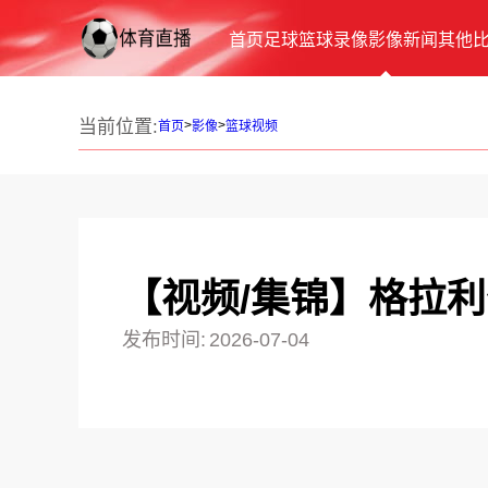
首页
足球
篮球
录像
影像
新闻
其他
当前位置:
>
>
首页
影像
篮球视频
【视频/集锦】格拉利
发布时间:
2026-07-04