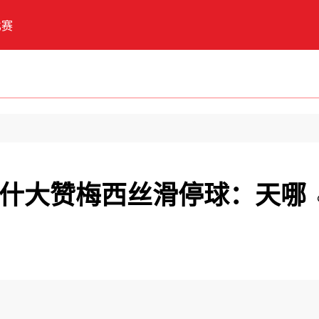
比赛
什大赞梅西丝滑停球：天哪 ‍♂