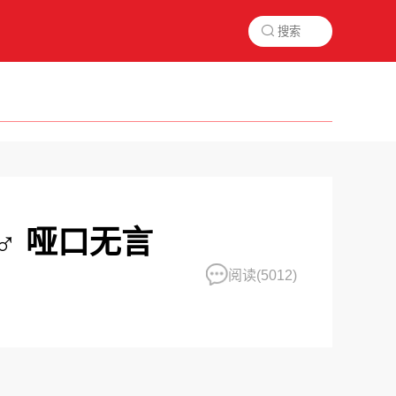

️ 哑口无言
阅读(
5012)