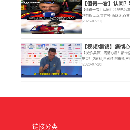
【值得一看】认同？科贝电台
越布斯克茨,世界杯,西班牙,点赞
[2026-07-21]
那,足球,精彩体育剪辑视频在
视频,集锦,录像。
【视频/集锦】痛彻心扉！斯卡
结束！,Z原创,世界杯,阿根廷,
[2026-07-20]
本站提供最全的篮球视频足球视
链接分类