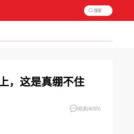

脸上，这是真绷不住
阅读(
4055)