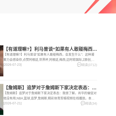
【有道理嘛?】利马曾谈“如果有人敢碰梅西，会发生什么”：这种
【有道理嘛?】利马曾谈“如果有人敢碰梅西，会发生什么”：这种凝
聚力会感染你,点赞阿根廷,世界杯,阿根廷,梅西,迈阿密国际,Z原创,英
[2026-07-23]
超,曼联,西甲,巴塞罗那,足球,精彩体育剪辑视频在线播放。本站提供
阅读(3712)
最全的篮球视频足球视频,集锦,录像。
【詹姆斯】追梦对于詹姆斯下家决定表态：我很了解，肖华的催促对
【詹姆斯】追梦对于詹姆斯下家决定表态：我很了解，肖华的催促对
他没有用,NBA,篮球,追梦,詹姆斯,精彩体育剪辑视频在线播放。本站
[2026-07-21]
提供最全的篮球视频足球视频,集锦,录像。
阅读(34)