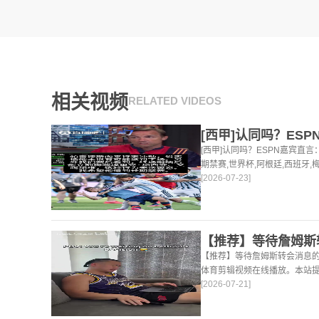
相关视频
RELATED VIDEOS
[西甲]认同吗？ESPN嘉宾直
期禁赛,世界杯,阿根廷,西班牙,梅
[2026-07-23]
曼,足球,西甲,精彩体育剪辑
足球视频,集锦,录像。
【推荐】等待詹姆斯转会
【推荐】等待詹姆斯转会消息的球迷b
体育剪辑视频在线播放。本站提
[2026-07-21]
像。