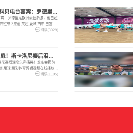
【值得一看】认同？科贝电台嘉宾：罗德里是欧洲最佳后腰，他已超
嘉宾：罗德里是欧洲最佳后腰，他已超
西班牙,Z原创,英超,曼城,西甲,巴塞罗
线播放。本站提供最全的篮球视频足球
阅读(3029)
【视频/集锦】痛彻心扉！斯卡洛尼赛后泪崩失声痛哭！发布会提前
洛尼赛后泪崩失声痛哭！发布会提前
五洲,足球,精彩体育剪辑视频在线播放。
频,集锦,录像。
阅读(1105)