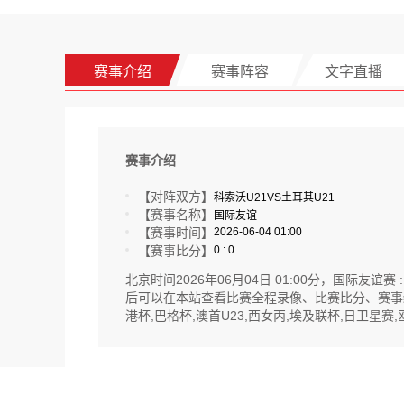
赛事介绍
赛事阵容
文字直播
赛事介绍
【对阵双方】
科索沃U21VS土耳其U21
【赛事名称】
国际友谊
【赛事时间】
2026-06-04 01:00
【赛事比分】
0 : 0
北京时间2026年06月04日 01:00分，国际
后可以在本站查看比赛全程录像、比赛比分、赛事
港杯,巴格杯,澳首U23,西女丙,埃及联杯,日卫星赛,