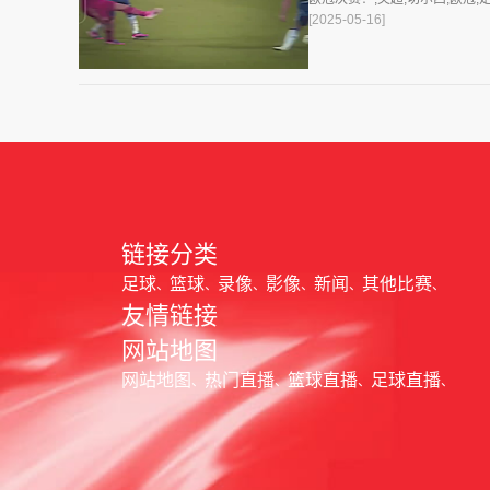
[2025-05-16]
站提供最全的篮球视频足球视频
链接分类
足球
篮球
录像
影像
新闻
其他比赛
友情链接
网站地图
网站地图
热门直播
篮球直播
足球直播