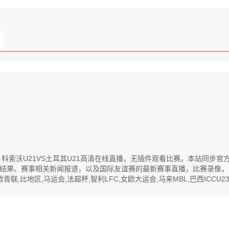
友谊赛 : 科索沃U21VS土耳其U21高清在线直播，无插件观看比赛。本站
结果、赛事相关新闻报道，以及国际友谊赛的最新赛事直播，比赛录像，
欧青联,比地区,马运会,法超杯,智利LFC,女欧大运会,马来MBL,巴西ICCU