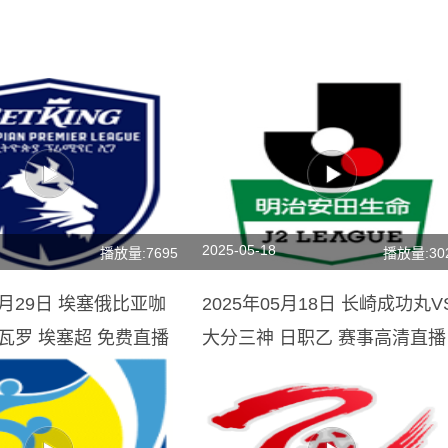
2025-05-18
播放量:7695
播放量:30
05月29日 埃塞俄比亚咖
2025年05月18日 长崎成功丸V
瓦罗 埃塞超 免费直播
大分三神 日职乙 赛事高清直播