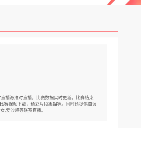
同步官方直播源准时直播，比赛数据实时更新。比赛结束
比赛视频下载，精彩片段集锦等。同时还提供自贸
23女,爱沙超等联赛直播。