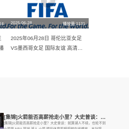
2025-06-28
64
播放量:1131
兰
2025年06月28日 哥伦比亚女足
播
VS墨西哥女足 国际友谊 高清直
播
[集锦]火箭能否高薪抢走小里？大史曾谈：就算湖人不续，也轮不
[集锦]火箭能否高薪抢走小里？大史曾谈：就算湖人不续，也轮不到