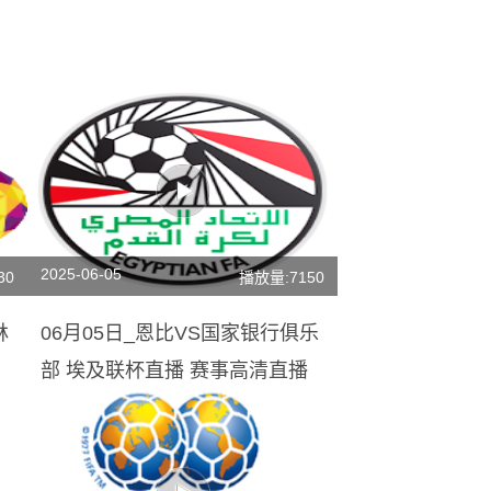
2025-06-05
30
播放量:7150
林
06月05日_恩比VS国家银行俱乐
部 埃及联杯直播 赛事高清直播