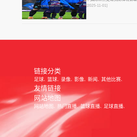
[2025-11-01]
视频足球视频,集锦,录像。
链接分类
足球
篮球
录像
影像
新闻
其他比赛
友情链接
网站地图
网站地图
热门直播
篮球直播
足球直播