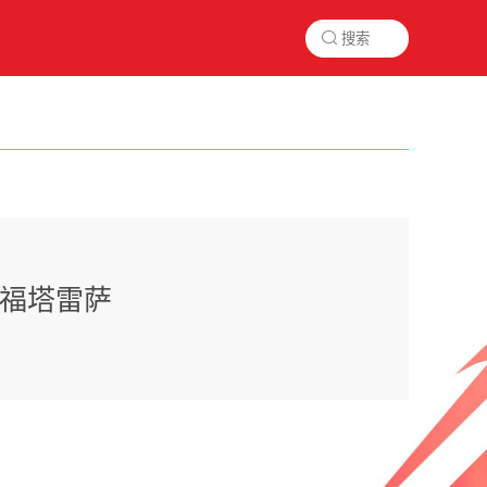

福塔雷萨