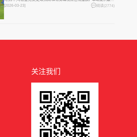
[2026-03-23]
的篮球视频足球视频,集锦,录像。
阅读(2774)
关注我们