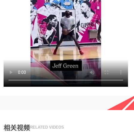
相关视频
RELATED VIDEOS