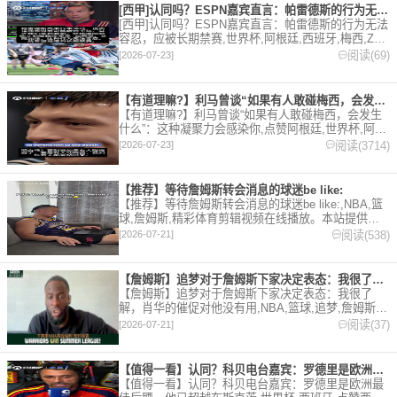
[西甲]认同吗？ESPN嘉宾直言：帕雷德斯的行为无法容忍，应
[西甲]认同吗？ESPN嘉宾直言：帕雷德斯的行为无法
容忍，应被长期禁赛,世界杯,阿根廷,西班牙,梅西,Z原
创,意甲,罗马,法甲,巴黎圣日耳曼,足球,西甲,精彩体育
阅读(69)
[2026-07-23]
剪辑视频在线播放。本站提供最全的篮球视频足球视
频,集锦,录像。
【有道理嘛?】利马曾谈“如果有人敢碰梅西，会发生什么”：这种
【有道理嘛?】利马曾谈“如果有人敢碰梅西，会发生
什么”：这种凝聚力会感染你,点赞阿根廷,世界杯,阿根
廷,梅西,迈阿密国际,Z原创,英超,曼联,西甲,巴塞罗那,
阅读(3714)
[2026-07-23]
足球,精彩体育剪辑视频在线播放。本站提供最全的篮
球视频足球视频,集锦,录像。
【推荐】等待詹姆斯转会消息的球迷be like:
【推荐】等待詹姆斯转会消息的球迷be like:,NBA,篮
球,詹姆斯,精彩体育剪辑视频在线播放。本站提供最
全的篮球视频足球视频,集锦,录像。
阅读(538)
[2026-07-21]
【詹姆斯】追梦对于詹姆斯下家决定表态：我很了解，肖华的催促对
【詹姆斯】追梦对于詹姆斯下家决定表态：我很了
解，肖华的催促对他没有用,NBA,篮球,追梦,詹姆斯,
精彩体育剪辑视频在线播放。本站提供最全的篮球视
阅读(37)
[2026-07-21]
频足球视频,集锦,录像。
【值得一看】认同？科贝电台嘉宾：罗德里是欧洲最佳后腰，他已超
【值得一看】认同？科贝电台嘉宾：罗德里是欧洲最