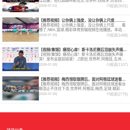
佳后腰，他已超越布斯克茨,世界杯,西班牙,点赞西班
牙,Z原创,英超,曼城,西甲,巴塞罗那,足球,精彩体育剪
阅读(3031)
[2026-07-21]
辑视频在线播放。本站提供最全的篮球视频足球视频,
集锦,录像。
【推荐视频】让你俩上强度，没让你俩上尺度……看懵了
【推荐视频】让你俩上强度，没让你俩上尺度……看
懵了,NBA,篮球,精彩体育剪辑视频在线播放。本站提
供最全的篮球视频足球视频,集锦,录像。
阅读(1498)
[2026-07-20]
【视频/集锦】痛彻心扉！斯卡洛尼赛后泪崩失声痛哭！发布会提前
【视频/集锦】痛彻心扉！斯卡洛尼赛后泪崩失声痛
哭！发布会提前结束！,Z原创,世界杯,阿根廷,五洲,足
球,精彩体育剪辑视频在线播放。本站提供最全的篮球
阅读(1107)
[2026-07-20]
视频足球视频,集锦,录像。
【推荐视频】梅西领取银牌后，面对阿根廷球迷看台眼泪止不住往下
【推荐视频】梅西领取银牌后，面对阿根廷球迷看台
眼泪止不住往下流,世界杯,阿根廷,梅西,足球,精彩体
育剪辑视频在线播放。本站提供最全的篮球视频足球
阅读(2776)
[2026-07-20]
视频,集锦,录像。
链接分类