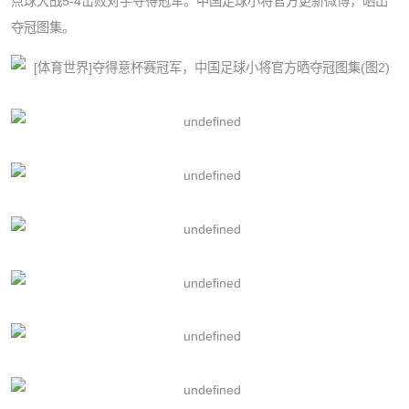
点球大战5-4击败对手夺得冠军。中国足球小将官方更新微博，晒出
夺冠图集。