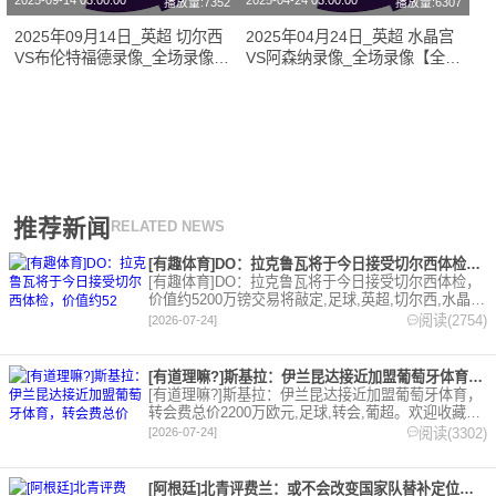
2025-09-14 03:00:00
2025-04-24 03:00:00
播放量:7352
播放量:6307
2025年09月14日_英超 切尔西
2025年04月24日_英超 水晶宫
VS布伦特福德录像_全场录像
VS阿森纳录像_全场录像【全场
【高清回放】
回放】
推荐新闻
RELATED NEWS
[有趣体育]DO：拉克鲁瓦将于今日接受切尔西体检，价值约52
[有趣体育]DO：拉克鲁瓦将于今日接受切尔西体检，
价值约5200万镑交易将敲定,足球,英超,切尔西,水晶
宫,转会。欢迎收藏本站，24小时为你更新最新的足
阅读(2754)
[2026-07-24]
球，篮球体育资讯。
[有道理嘛?]斯基拉：伊兰昆达接近加盟葡萄牙体育，转会费总价
[有道理嘛?]斯基拉：伊兰昆达接近加盟葡萄牙体育，
转会费总价2200万欧元,足球,转会,葡超。欢迎收藏本
站，24小时为你更新最新的足球，篮球体育资讯。
阅读(3302)
[2026-07-24]
[阿根廷]北青评费兰：或不会改变国家队替补定位，但让人们重新