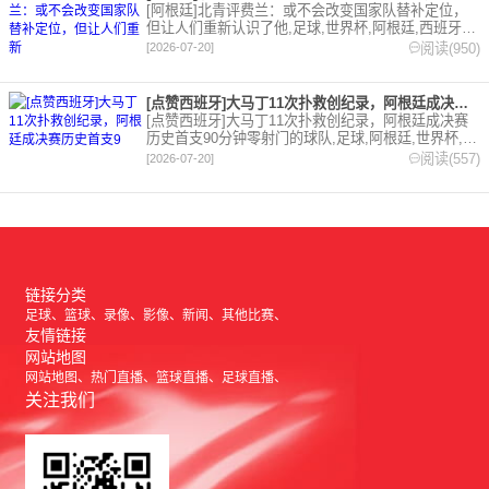
[阿根廷]北青评费兰：或不会改变国家队替补定位，
但让人们重新认识了他,足球,世界杯,阿根廷,西班牙。
欢迎收藏本站，24小时为你更新最新的足球，篮球体
阅读(950)
[2026-07-20]
育资讯。
[点赞西班牙]大马丁11次扑救创纪录，阿根廷成决赛历史首支9
[点赞西班牙]大马丁11次扑救创纪录，阿根廷成决赛
历史首支90分钟零射门的球队,足球,阿根廷,世界杯,西
班牙,点赞西班牙,点赞阿根廷,西甲,英超,阿斯顿维
阅读(557)
[2026-07-20]
拉。欢迎收藏本站，24小时为你更新最新的足球，篮
球体育资讯。
链接分类
足球
篮球
录像
影像
新闻
其他比赛
友情链接
网站地图
网站地图
热门直播
篮球直播
足球直播
关注我们