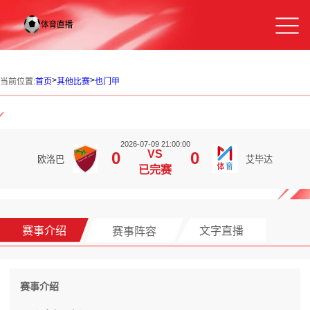
>
>
当前位置:
首页
其他比赛
也门甲
2026-07-09 21:00:00
VS
0
0
欧洛巴
艾毕达
已完赛
赛事介绍
赛事阵容
文字直播
赛事介绍