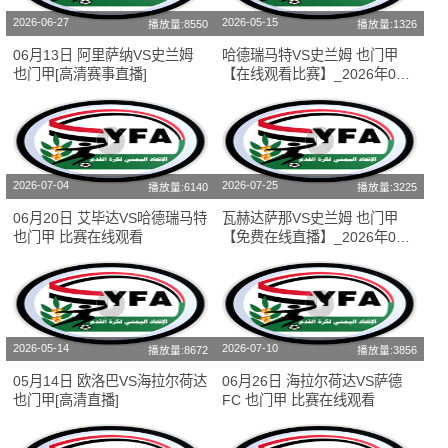
2026-06-27
2026-05-15
播放量:8550
播放量:1326
06月13日 阿里萨纳VS史兰姆
哈德瑞马特VS史兰姆 也门甲
也门甲[高清赛事直播]
【在线观看比赛】_2026年05
月15日
2026-07-04
2026-07-25
播放量:6140
播放量:3225
06月20日 艾毕达VS哈德瑞马特
瓦赫达萨那VS史兰姆 也门甲
也门甲 比赛在线观看
【免费在线直播】_2026年07
月25日
2026-05-14
2026-07-10
播放量:8672
播放量:3856
05月14日 欧洛巴VS海拉尔荷达
06月26日 海拉尔荷达VS萨德
也门甲[高清直播]
FC 也门甲 比赛在线观看