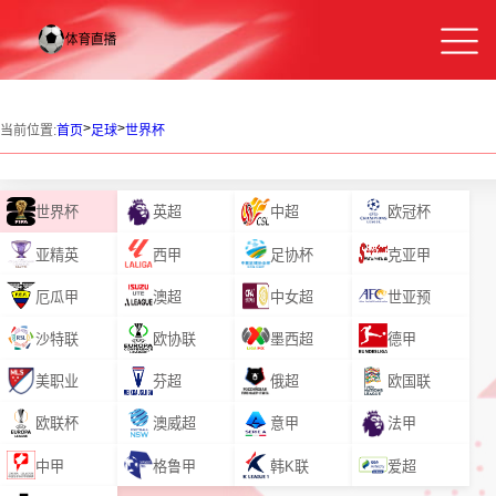
>
>
当前位置:
首页
足球
世界杯
世界杯
英超
中超
欧冠杯
亚精英
西甲
足协杯
克亚甲
厄瓜甲
澳超
中女超
世亚预
沙特联
欧协联
墨西超
德甲
美职业
芬超
俄超
欧国联
欧联杯
澳威超
意甲
法甲
中甲
格鲁甲
韩K联
爱超