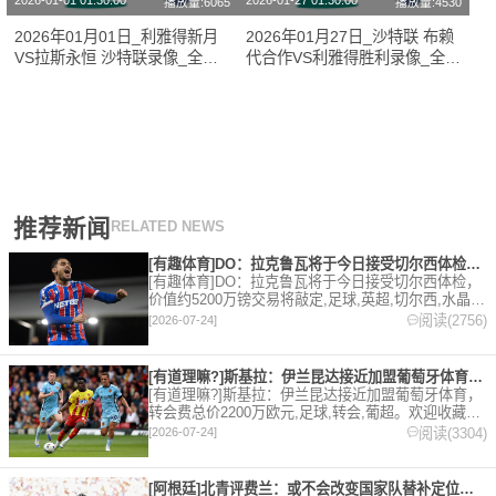
2026-01-01 01:30:00
2026-01-27 01:30:00
播放量:6065
播放量:4530
2026年01月01日_利雅得新月
2026年01月27日_沙特联 布赖
VS拉斯永恒 沙特联录像_全场
代合作VS利雅得胜利录像_全场
录像【高清回放】
录像【高清回放】
推荐新闻
RELATED NEWS
[有趣体育]DO：拉克鲁瓦将于今日接受切尔西体检，价值约52
[有趣体育]DO：拉克鲁瓦将于今日接受切尔西体检，
价值约5200万镑交易将敲定,足球,英超,切尔西,水晶
宫,转会。欢迎收藏本站，24小时为你更新最新的足
阅读(2756)
[2026-07-24]
球，篮球体育资讯。
[有道理嘛?]斯基拉：伊兰昆达接近加盟葡萄牙体育，转会费总价
[有道理嘛?]斯基拉：伊兰昆达接近加盟葡萄牙体育，
转会费总价2200万欧元,足球,转会,葡超。欢迎收藏本
站，24小时为你更新最新的足球，篮球体育资讯。
阅读(3304)
[2026-07-24]
[阿根廷]北青评费兰：或不会改变国家队替补定位，但让人们重新