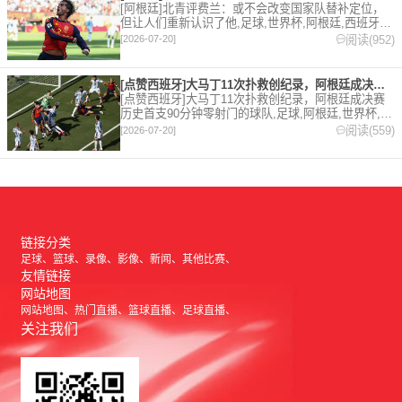
[阿根廷]北青评费兰：或不会改变国家队替补定位，
但让人们重新认识了他,足球,世界杯,阿根廷,西班牙。
欢迎收藏本站，24小时为你更新最新的足球，篮球体
阅读(952)
[2026-07-20]
育资讯。
[点赞西班牙]大马丁11次扑救创纪录，阿根廷成决赛历史首支9
[点赞西班牙]大马丁11次扑救创纪录，阿根廷成决赛
历史首支90分钟零射门的球队,足球,阿根廷,世界杯,西
班牙,点赞西班牙,点赞阿根廷,西甲,英超,阿斯顿维
阅读(559)
[2026-07-20]
拉。欢迎收藏本站，24小时为你更新最新的足球，篮
球体育资讯。
链接分类
足球
篮球
录像
影像
新闻
其他比赛
友情链接
网站地图
网站地图
热门直播
篮球直播
足球直播
关注我们