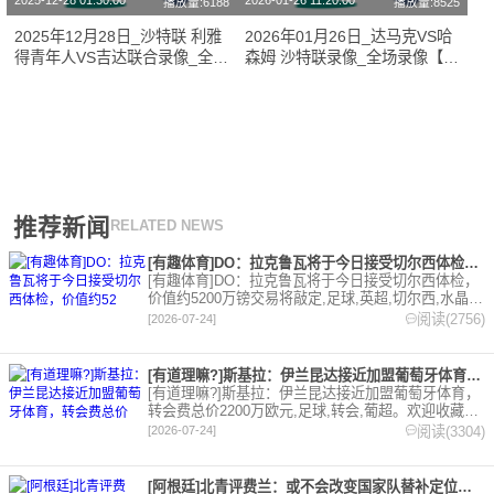
2025-12-28 01:30:00
2026-01-26 11:20:00
播放量:6188
播放量:8525
2025年12月28日_沙特联 利雅
2026年01月26日_达马克VS哈
得青年人VS吉达联合录像_全场
森姆 沙特联录像_全场录像【全
录像【全场回放】
场回放】
推荐新闻
RELATED NEWS
[有趣体育]DO：拉克鲁瓦将于今日接受切尔西体检，价值约52
[有趣体育]DO：拉克鲁瓦将于今日接受切尔西体检，
价值约5200万镑交易将敲定,足球,英超,切尔西,水晶
宫,转会。欢迎收藏本站，24小时为你更新最新的足
阅读(2756)
[2026-07-24]
球，篮球体育资讯。
[有道理嘛?]斯基拉：伊兰昆达接近加盟葡萄牙体育，转会费总价
[有道理嘛?]斯基拉：伊兰昆达接近加盟葡萄牙体育，
转会费总价2200万欧元,足球,转会,葡超。欢迎收藏本
站，24小时为你更新最新的足球，篮球体育资讯。
阅读(3304)
[2026-07-24]
[阿根廷]北青评费兰：或不会改变国家队替补定位，但让人们重新