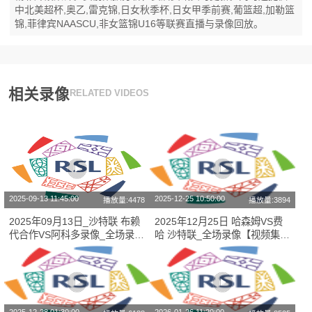
中北美超杯,奥乙,雷克锦,日女秋季杯,日女甲季前赛,葡篮超,加勒篮
锦,菲律宾NAASCU,非女篮锦U16等联赛直播与录像回放。
相关录像
RELATED VIDEOS
2025-09-13 11:45:00
2025-12-25 10:50:00
播放量:4478
播放量:3894
2025年09月13日_沙特联 布赖
2025年12月25日 哈森姆VS费
代合作VS阿科多录像_全场录像
哈 沙特联_全场录像【视频集
【高清回放】
锦】