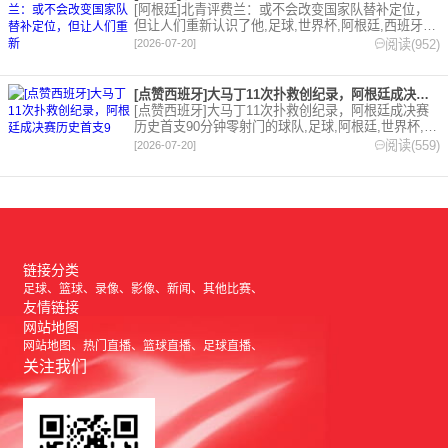
[阿根廷]北青评费兰：或不会改变国家队替补定位，
但让人们重新认识了他,足球,世界杯,阿根廷,西班牙。
欢迎收藏本站，24小时为你更新最新的足球，篮球体
阅读(952)
[2026-07-20]
育资讯。
[点赞西班牙]大马丁11次扑救创纪录，阿根廷成决赛历史首支9
[点赞西班牙]大马丁11次扑救创纪录，阿根廷成决赛
历史首支90分钟零射门的球队,足球,阿根廷,世界杯,西
班牙,点赞西班牙,点赞阿根廷,西甲,英超,阿斯顿维
阅读(559)
[2026-07-20]
拉。欢迎收藏本站，24小时为你更新最新的足球，篮
球体育资讯。
链接分类
足球
篮球
录像
影像
新闻
其他比赛
友情链接
网站地图
网站地图
热门直播
篮球直播
足球直播
关注我们