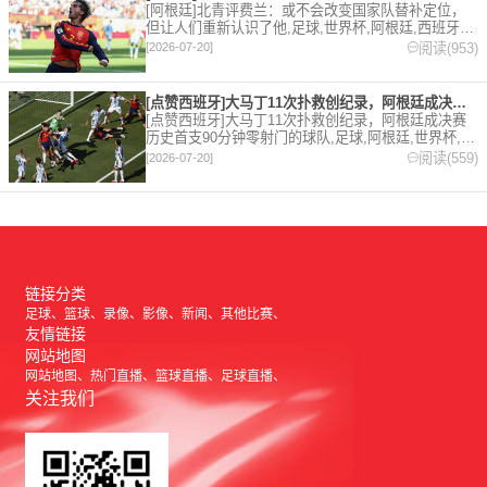
[阿根廷]北青评费兰：或不会改变国家队替补定位，
但让人们重新认识了他,足球,世界杯,阿根廷,西班牙。
欢迎收藏本站，24小时为你更新最新的足球，篮球体
阅读(953)
[2026-07-20]
育资讯。
[点赞西班牙]大马丁11次扑救创纪录，阿根廷成决赛历史首支9
[点赞西班牙]大马丁11次扑救创纪录，阿根廷成决赛
历史首支90分钟零射门的球队,足球,阿根廷,世界杯,西
班牙,点赞西班牙,点赞阿根廷,西甲,英超,阿斯顿维
阅读(559)
[2026-07-20]
拉。欢迎收藏本站，24小时为你更新最新的足球，篮
球体育资讯。
链接分类
足球
篮球
录像
影像
新闻
其他比赛
友情链接
网站地图
网站地图
热门直播
篮球直播
足球直播
关注我们