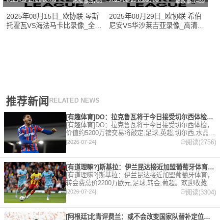
2025-08-15 02:00:00
2025-08-29 03:00:00
播放量:5706
播放量:7439
2025年08月15日_欧协联 琴斯
2025年08月29日_欧协联 希伯
托霍瓦VS海法马卡比录像_全场
尼安VS华沙莱吉亚录像_高清录
录像【视频集锦】
像【全场回放】
推荐新闻
RELATED NEWS
[有趣体育]DO：拉克鲁瓦将于今日接受切尔西体检，价值约52
[有趣体育]DO：拉克鲁瓦将于今日接受切尔西体检，
价值约5200万镑交易将敲定,足球,英超,切尔西,水晶
宫,转会。欢迎收藏本站，24小时为你更新最新的足
阅读(2756)
[2026-07-24]
球，篮球体育资讯。
[有道理嘛?]斯基拉：伊兰昆达接近加盟葡萄牙体育，转会费总价
[有道理嘛?]斯基拉：伊兰昆达接近加盟葡萄牙体育，
转会费总价2200万欧元,足球,转会,葡超。欢迎收藏本
站，24小时为你更新最新的足球，篮球体育资讯。
阅读(3304)
[2026-07-24]
[阿根廷]北青评费兰：或不会改变国家队替补定位，但让人们重新