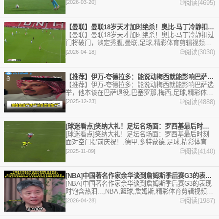
视频在线播放。本站提供最全的篮球视频足球视频,集
阅读(4695)
[2026-03-20]
锦,录像。
【曼联】曼联18岁天才加时绝杀！奥比·马丁冷静扣过门将破门，
【曼联】曼联18岁天才加时绝杀！奥比·马丁冷静扣过
门将破门，淡定秀腹,曼联,足球,精彩体育剪辑视频在
线播放。本站提供最全的篮球视频足球视频,集锦,录
阅读(3030)
[2026-04-18]
像。
【推荐】伊万-夸德拉多：能说动梅西就能影响巴萨选举，他本该在
【推荐】伊万-夸德拉多：能说动梅西就能影响巴萨选
举，他本该在巴萨退役,巴塞罗那,梅西,足球,精彩体育
剪辑视频在线播放。本站提供最全的篮球视频足球视
阅读(4888)
[2025-12-23]
频,集锦,录像。
[球迷看点]笑纳大礼！足坛名场面：罗西基最后时刻面对空门提前
[球迷看点]笑纳大礼！足坛名场面：罗西基最后时刻
面对空门提前庆祝！,德甲,多特蒙德,足球,精彩体育剪
辑视频在线播放。本站提供最全的篮球视频足球视频,
阅读(4140)
[2025-11-09]
集锦,录像。
[NBA]中国著名作家余华谈到詹姆斯季后赛G3的表现时饱含热
[NBA]中国著名作家余华谈到詹姆斯季后赛G3的表现
时饱含热泪...,NBA,篮球,詹姆斯,精彩体育剪辑视频在
线播放。本站提供最全的篮球视频足球视频,集锦,录
阅读(1987)
[2026-04-28]
像。