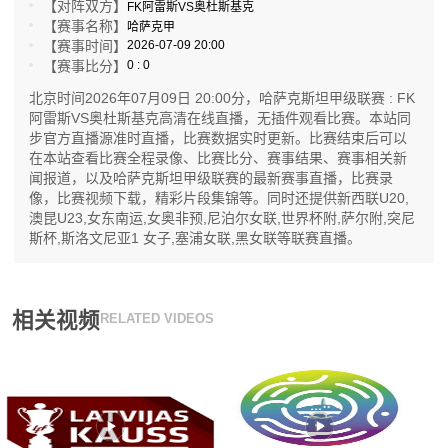
【对阵双方】
FK阿雷斯VS奥杜斯基克
【赛事名称】
哈萨克甲
【赛事时间】
2026-07-09 20:00
【赛事比分】
0 : 0
北京时间2026年07月09日 20:00分，哈萨克斯坦甲级联赛 : FK
阿雷斯VS奥杜斯基克高清在线直播，无插件观看比赛。本站同
步官方直播源准时直播，比赛数据实时更新。比赛结束后可以
在本站查看比赛全程录像、比赛比分、赛事结果、赛事相关新
闻报道，以及哈萨克斯坦甲级联赛的最新赛事直播，比赛录
像，比赛视频下载，精彩片段集锦等。同时还提供新西联U20,
澳昆U23,女东南运,女奥非预,尼泊尔女联,世界杯附,萨尔附,突尼
斯杯,斯洛文尼亚1 女子,塞浦女联,黑女联等联赛直播。
相关视频
RELATED VIDEOS