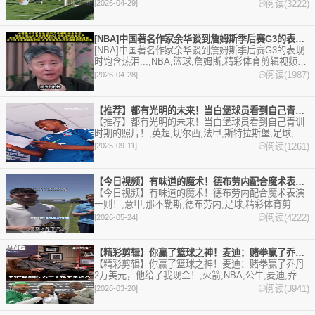
提供最全的篮球视频足球视频,集锦,录像。
阅读(3222)
[2026-04-29]
[NBA]中国著名作家余华谈到詹姆斯季后赛G3的表现时饱含热
[NBA]中国著名作家余华谈到詹姆斯季后赛G3的表现
时饱含热泪...,NBA,篮球,詹姆斯,精彩体育剪辑视频在
线播放。本站提供最全的篮球视频足球视频,集锦,录
阅读(1987)
[2026-04-28]
像。
【推荐】都有光明的未来！当白堡球员看到自己青训时期的照片！
【推荐】都有光明的未来！当白堡球员看到自己青训
时期的照片！,英超,切尔西,法甲,斯特拉斯堡,足球,精
彩体育剪辑视频在线播放。本站提供最全的篮球视频
阅读(1261)
[2025-09-11]
足球视频,集锦,录像。
【今日视频】有味道的魔术！德布劳内配合魔术表演一则！
【今日视频】有味道的魔术！德布劳内配合魔术表演
一则！,意甲,那不勒斯,德布劳内,足球,精彩体育剪辑
视频在线播放。本站提供最全的篮球视频足球视频,集
阅读(4222)
[2026-05-24]
锦,录像。
【精彩剪辑】你赢了篮球之神！麦迪：赌拳赢了乔丹2万美元，他给
【精彩剪辑】你赢了篮球之神！麦迪：赌拳赢了乔丹
2万美元，他给了我现金！,火箭,NBA,公牛,麦迪,乔丹,
篮球,精彩体育剪辑视频在线播放。本站提供最全的篮
阅读(3941)
[2026-03-20]
球视频足球视频,集锦,录像。