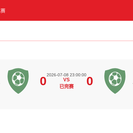
比赛
2026-07-08 23:00:00
0
0
2
VS
已完赛