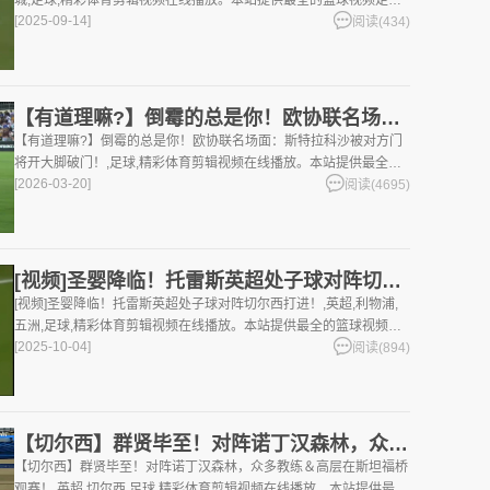
城,足球,精彩体育剪辑视频在线播放。本站提供最全的篮球视频足球
[2025-09-14]
视频,集锦,录像。
阅读(434)
【有道理嘛?】倒霉的总是你！欧协联名场面：斯特拉科沙被对方门
【有道理嘛?】倒霉的总是你！欧协联名场面：斯特拉科沙被对方门
将开大脚破门！,足球,精彩体育剪辑视频在线播放。本站提供最全的
[2026-03-20]
篮球视频足球视频,集锦,录像。
阅读(4695)
[视频]圣婴降临！托雷斯英超处子球对阵切尔西打进！
[视频]圣婴降临！托雷斯英超处子球对阵切尔西打进！,英超,利物浦,
五洲,足球,精彩体育剪辑视频在线播放。本站提供最全的篮球视频足
[2025-10-04]
球视频,集锦,录像。
阅读(894)
【切尔西】群贤毕至！对阵诺丁汉森林，众多教练＆高层在斯坦福桥
【切尔西】群贤毕至！对阵诺丁汉森林，众多教练＆高层在斯坦福桥
观赛！,英超,切尔西,足球,精彩体育剪辑视频在线播放。本站提供最全