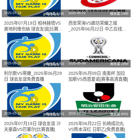
2025-07-19
2025-06-22
播放量:3165
播放量:1486
2025年07月19日 柏林赫塔VS
西安荣海VS廊坊荣耀之城
奥地利维也纳 球会友谊[比赛在
_2025年06月22日 中乙在线直
线观看]
播
2025-06-29
2025-05-09
播放量:8355
播放量:2899
利尔斯VS蒂嫩_2025年06月29
2025年05月09日 南美杯 加拉
日 球会友谊免费直播
加斯VS西恩夏诺[赛事高清直播]
2025-07-19
2025-06-22
播放量:3373
播放量:8591
2025年07月19日 球会友谊 沙
2025年06月22日 长崎成功丸
夫豪森VS巴塞尔[比赛直播]
VS熊本深红 日职乙[免费直播]