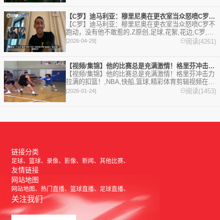
【C罗】迪马利亚：穆里尼奥在更衣室当众怒喷C罗不跑动，没有他
【C罗】迪马利亚：穆里尼奥在更衣室当众怒喷C罗不
跑动，没有他不敢惹的,Z原创,足球,花絮,花边,C罗,穆
里尼奥,皇家马德里,精彩体育剪辑视频在线播放。本
阅读(4261)
[2026-04-29]
站提供最全的篮球视频足球视频,集锦,录像。
【视频/集锦】他的比赛总是充满激情！格里芬冲击力拉满的扣篮！
【视频/集锦】他的比赛总是充满激情！格里芬冲击力
拉满的扣篮！,NBA,快船,篮球,精彩体育剪辑视频在线
播放。本站提供最全的篮球视频足球视频,集锦,录
阅读(1453)
[2026-01-24]
像。
链接分类
足球
篮球
录像
影像
新闻
其他比赛
友情链接
网站地图
网站地图
热门直播
篮球直播
足球直播
关注我们