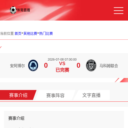
>
>
当前位置:
首页
其他比赛
热门比赛
2026-07-08 07:00:00
VS
0
0
安阿博尔
马科姆联合
已完赛
赛事介绍
赛事阵容
文字直播
赛事介绍