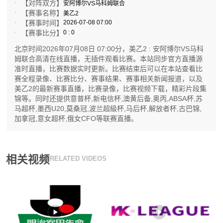
【对阵双方】
安阿博尔VS马科姆联合
【赛事名称】
美乙2
【赛事时间】
2026-07-08 07:00
【赛事比分】
0 : 0
北京时间2026年07月08日 07:00分，美乙2 : 安阿博尔VS马科
姆联合高清在线直播，无插件观看比赛。本站同步官方直播源
准时直播，比赛数据实时更新。比赛结束后可以在本站查看比
赛全程录像、比赛比分、赛事结果、赛事相关新闻报道，以及
美乙2的最新赛事直播，比赛录像，比赛视频下载，精彩片段集
锦等。同时还提供意普杯,新电信杯,澳黄后备,奥丙,ABSA杯,苏
马超杯,墨西U20,莫桑冠,波兰超級杯,马后杯,解放者杯,古巴锦,
加拿冠,意女超杯,俄女CFO等联赛直播。
相关视频
RELATED VIDEOS