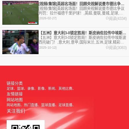
[视频/集锦]英超名场面！回顾央视解说曼市德比争议判罚：拉什
[视频/集锦]英超名场面！回顾央视解说曼市德比争议
判罚：拉什福德千里护球！,英超,曼联,曼城,足球,精
彩体育剪辑视频在线播放。本站提供最全的篮球视频
阅读(4334)
[2026-02-27]
足球视频,集锦,录像。
【五洲】意大利3-0锁定胜局！斯皮纳佐拉传中埃斯波西托破门！
【五洲】意大利3-0锁定胜局！斯皮纳佐拉传中埃斯波
西托破门！,意大利,意甲,国际米兰,五洲,足球,精彩体
育剪辑视频在线播放。本站提供最全的篮球视频足球
阅读(3083)
[2025-10-12]
视频,集锦,录像。
链接分类
足球
篮球
录像
影像
新闻
其他比赛
友情链接
网站地图
网站地图
热门直播
篮球直播
足球直播
关注我们