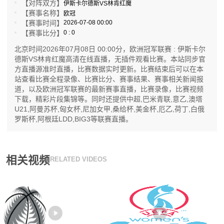
【对阵双方】
伊斯卡尔德斯VS林肯红魔
【赛事名称】
欧冠
【赛事时间】
2026-07-08 00:00
【赛事比分】
0 : 0
北京时间2026年07月08日 00:00分，欧洲冠军联赛 : 伊斯卡尔
德斯VS林肯红魔高清在线直播，无插件观看比赛。本站同步官
方直播源准时直播，比赛数据实时更新。比赛结束后可以在本
站查看比赛全程录像、比赛比分、赛事结果、赛事相关新闻报
道，以及欧洲冠军联赛的最新赛事直播，比赛录像，比赛视频
下载，精彩片段集锦等。同时还提供中超,巴米青联,意乙,澳塔
U21,阿曼苏杯,匈女杯,尼加女甲,桑给杯,美金杯,厄乙,荷丁,白俄
罗斯杯,阿根廷LDD,BIG3等联赛直播。
相关视频
RELATED VIDEOS