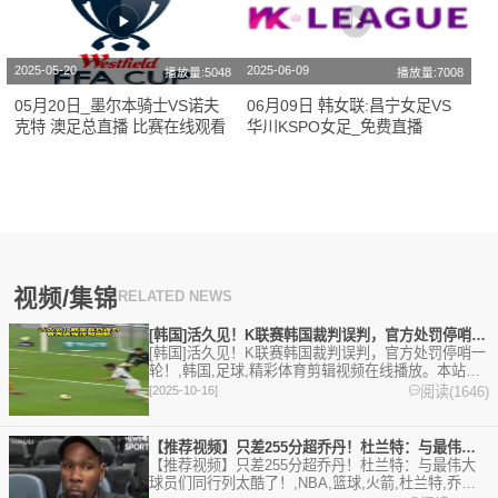
2025-05-20
2025-06-09
播放量:5048
播放量:7008
05月20日_墨尔本骑士VS诺夫
06月09日 韩女联:昌宁女足VS
克特 澳足总直播 比赛在线观看
华川KSPO女足_免费直播
视频/集锦
RELATED NEWS
[韩国]活久见！K联赛韩国裁判误判，官方处罚停哨一轮！
[韩国]活久见！K联赛韩国裁判误判，官方处罚停哨一
轮！,韩国,足球,精彩体育剪辑视频在线播放。本站提
供最全的篮球视频足球视频,集锦,录像。
阅读(1646)
[2025-10-16]
【推荐视频】只差255分超乔丹！杜兰特：与最伟大球员们同行列
【推荐视频】只差255分超乔丹！杜兰特：与最伟大
球员们同行列太酷了！,NBA,篮球,火箭,杜兰特,乔丹,