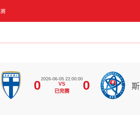
比赛
2026-06-05 22:00:00
0
0
VS
斯
已完赛