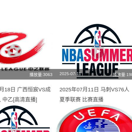
2025-07-11
播放量:3063
播放量:19
6月18日 广西恒宸VS成
2025年07月11日 马刺VS76人
 中乙[高清直播]
夏季联赛 比赛直播