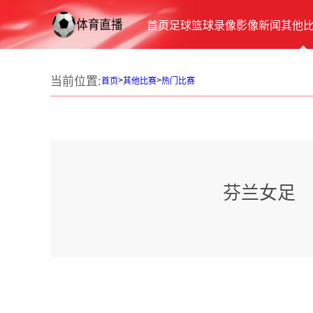
首页
足球
篮球
录像
影像
新闻
其他
当前位置:
>
>
首页
其他比赛
热门比赛
芬兰女足