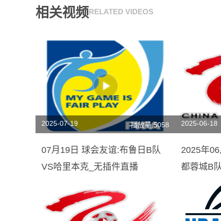
相关视频
RELATED VIDEOS
2025-07-19
2025-06-18
播放量:5058
07月19日 球会友谊:布鲁日B队
2025年0
VS哈里本克_无插件直播
都蓉城B队