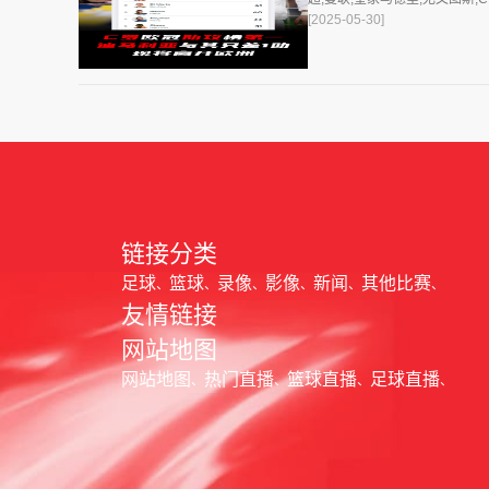
[2025-05-30]
足球,精彩体育剪辑视频在线播
频,集锦,录像。
链接分类
足球
篮球
录像
影像
新闻
其他比赛
友情链接
网站地图
网站地图
热门直播
篮球直播
足球直播