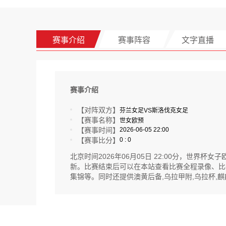
赛事介绍
赛事阵容
文字直播
赛事介绍
【对阵双方】
芬兰女足VS斯洛伐克女足
【赛事名称】
世女欧预
【赛事时间】
2026-06-05 22:00
【赛事比分】
0 : 0
北京时间2026年06月05日 22:00分，世
新。比赛结束后可以在本站查看比赛全程录像、比
集锦等。同时还提供澳黄后备,乌拉甲附,乌拉杯,麒麟杯