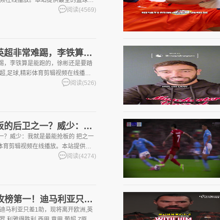
辑视频在线播放。本站提供最全的篮球视
阅读(4569)
[中国足球]李玮锋：英超非常难踢，李铁算是能跑的，徐彬还是要
难踢，李铁算是能跑的，徐彬还是要踏
英超,足球,精彩体育剪辑视频在线播
球视频,集锦,录像。
阅读(526)
[集锦]作为最能抢篮板的后卫之一？威少：我就是最能抢板的 把
之一？威少：我就是最能抢板的 把之一
精彩体育剪辑视频在线播放。本站提供最
像。
阅读(4274)
【推荐】C罗欧冠助攻榜第一！迪马利亚只差1助，现将离开欧洲
迪马利亚只差1助，现将离开欧洲,英
罗,利雅得胜利,西甲,意甲,葡超,Z原创,