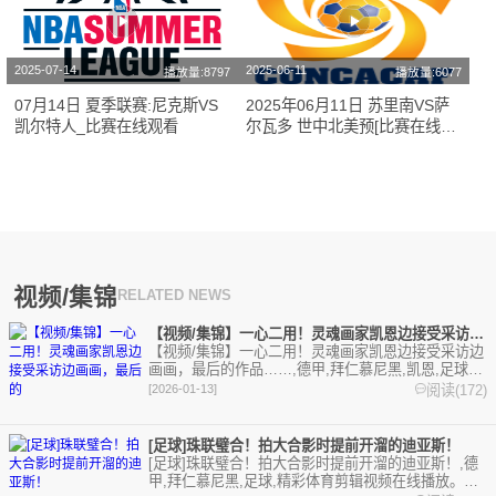
2025-07-14
2025-06-11
播放量:8797
播放量:6077
07月14日 夏季联赛:尼克斯VS
2025年06月11日 苏里南VS萨
凯尔特人_比赛在线观看
尔瓦多 世中北美预[比赛在线观
看]
视频/集锦
RELATED NEWS
【视频/集锦】一心二用！灵魂画家凯恩边接受采访边画画，最后的
【视频/集锦】一心二用！灵魂画家凯恩边接受采访边
画画，最后的作品……,德甲,拜仁慕尼黑,凯恩,足球,
精彩体育剪辑视频在线播放。本站提供最全的篮球视
阅读(172)
[2026-01-13]
频足球视频,集锦,录像。
[足球]珠联璧合！拍大合影时提前开溜的迪亚斯！
[足球]珠联璧合！拍大合影时提前开溜的迪亚斯！,德
甲,拜仁慕尼黑,足球,精彩体育剪辑视频在线播放。本