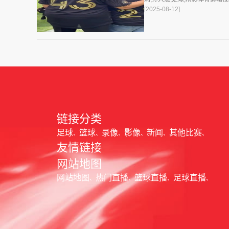
[2025-08-12]
频足球视频,集锦,录像。
链接分类
足球
篮球
录像
影像
新闻
其他比赛
友情链接
网站地图
网站地图
热门直播
篮球直播
足球直播