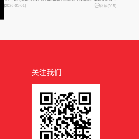
[2026-01-01]
的篮球视频足球视频,集锦,录像。
阅读(915)
关注我们