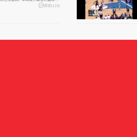
阅读(118)