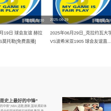
2025-06-29
播放量:6830
播放量:16
7月19日 球会友谊 赫拉
2025年06月29日_克拉约瓦大
S莫托勒[免费直播]
VS波希米亚1905 球会友谊直
比赛直播
我是史上最好的中锋”
中锋”,NBA,话题,唐斯,篮球,精彩体