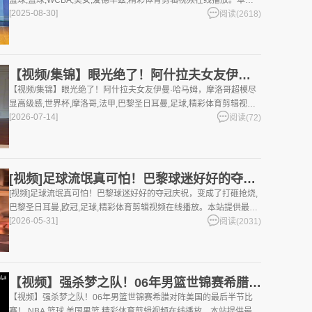
篮球,篮球,WCBA,美女,爱德华兹,精彩体育剪辑视频在线播放。本站
[2025-08-30]
提供最全的篮球视频足球视频,集锦,录像。
阅读(2618)
【视频/集锦】眼光绝了！阿什拉夫女友伊曼·哈马姆，摩洛哥超模
【视频/集锦】眼光绝了！阿什拉夫女友伊曼·哈马姆，摩洛哥超模尽
显高级感,世界杯,摩洛哥,法甲,巴黎圣日耳曼,足球,精彩体育剪辑视频
[2026-07-14]
在线播放。本站提供最全的篮球视频足球视频,集锦,录像。
阅读(72)
[视频]足球流氓真可怕！巴黎球迷好好的夺冠庆祝，变成了打砸抢
[视频]足球流氓真可怕！巴黎球迷好好的夺冠庆祝，变成了打砸抢烧,
巴黎圣日耳曼,欧冠,足球,精彩体育剪辑视频在线播放。本站提供最全
[2026-05-31]
的篮球视频足球视频,集锦,录像。
阅读(2031)
【视频】强杀梦之队！06年男篮世锦赛希腊对阵美国的最后半节比
【视频】强杀梦之队！06年男篮世锦赛希腊对阵美国的最后半节比
赛！,NBA,篮球,美国男篮,精彩体育剪辑视频在线播放。本站提供最全