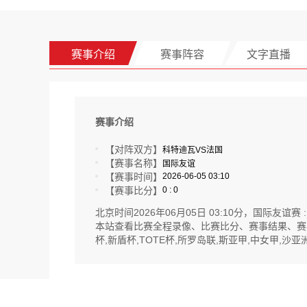
赛事介绍
赛事阵容
文字直播
赛事介绍
【对阵双方】
科特迪瓦VS法国
【赛事名称】
国际友谊
【赛事时间】
2026-06-05 03:10
【赛事比分】
0 : 0
北京时间2026年06月05日 03:10分，国
本站查看比赛全程录像、比赛比分、赛事结果、赛
杯,新盾杯,TOTE杯,所罗岛联,斯亚甲,中女甲,沙亚