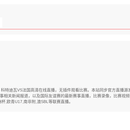
际友谊赛 : 科特迪瓦VS法国高清在线直播，无插件观看比赛。本站同步官方
事相关新闻报道，以及国际友谊赛的最新赛事直播，比赛录像，比赛视频下
洲杯,欧青U17,南非附,澳SBL等联赛直播。