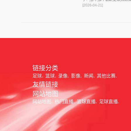
[2026-04-21]
的篮球视频足球视频,集锦,录像
链接分类
足球
篮球
录像
影像
新闻
其他比赛
友情链接
网站地图
网站地图
热门直播
篮球直播
足球直播