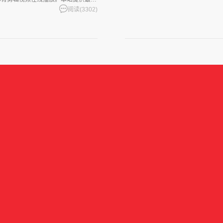
。
阅读(3302)