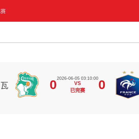
比赛
2026-06-05 03:10:00
0
0
VS
迪瓦
已完赛