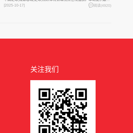
[2025-10-17]
的篮球视频足球视频,集锦,录像。
阅读(4920)
关注我们