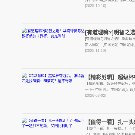
拜仁慕尼黑,多特蒙德,德国,英超
[2025-10-10]
辑视频在线播放。本站提供最全
[有道理嘛?]明智之选！华裔
加入国足…,中国男足,中国足球
[2025-11-19]
站提供最全的篮球视频足球视频
【精彩剪辑】超级杯夺冠后，
一下~,中国男足,中国足球,足
[2026-03-02]
供最全的篮球视频足球视频,集锦
【值得一看】扎一头就走！卢
了！,意甲,那不勒斯,足球,精