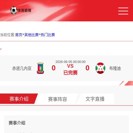
>
>
当前位置:
首页
其他比赛
热门比赛
2026-06-05 00:00:00
VS
0
0
赤道几内亚
布隆迪
已完赛
赛事介绍
赛事阵容
文字直播
赛事介绍