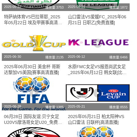
2025-05-22
2025-06-21
播放量:3753
播放量:1872
特萨纳体育VS巴拉蒂耶_2025
山口雷法VS爱媛FC_2025年06
年05月22日 埃及甲赛事高清直
月21日 日职乙[免费直播]
播
2025-06-30
2025-06-12
播放量:2135
播放量:6466
2025年06月30日 美金杯 哥斯
水原FMC女足VS报恩尚武女足
达黎加VS美国[赛事高清直播]
_2025年06月12日 韩女联[比赛
直播]
2025-06-28
2025-05-21
播放量:1385
播放量:8555
06月28日 国际友谊:贝宁女足
2025年05月21日 柏太阳神VS
U20VS摩洛哥女足U20_免费直
山口雷法 日联杯[高清直播]
播