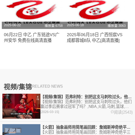
2025-06-22
2025-06-18
播放量:6758
播放量:3063
06月22日 中乙 广东铭途VS广
2025年06月18日 广西恒宸VS
州安华 免费在线高清直播
成都蓉城B队 中乙[高清直播]
视频/集锦
RELATED NEWS
【视频/集锦】范弗利特：别把这支马刺吹过头，他们赢过季后赛拿
【视频/集锦】范弗利特：别把这支马刺吹过头，他们
赢过季后赛拿过冠军了吗？,NBA,火箭,马刺,篮球,精
彩体育剪辑视频在线播放。本站提供最全的篮球视频
阅读(2543)
[2026-03-15]
足球视频,集锦,录像。
【火箭】抽象画师用简笔画回顾：詹姆斯神奇绝平三分的全过程~
【火箭】抽象画师用简笔画回顾：詹姆斯神奇绝平三