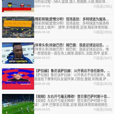
分的全过程~,NBA,篮球,湖人,詹姆斯,火箭,精彩体育
剪辑视频在线播放。本站提供最全的篮球视频足球视
阅读(2381)
[2026-04-26]
频,集锦,录像。
[精彩剪辑]爱憎分明！现场直拍：多特球迷为施洛特贝克送上嘘声
[精彩剪辑]爱憎分明！现场直拍：多特球迷为施洛特
贝克送上嘘声！,德甲,多特蒙德,足球,精彩体育剪辑视
频在线播放。本站提供最全的篮球视频足球视频,集
阅读(2855)
[2026-04-12]
锦,录像。
[体育头条]攻破巴西！姆巴佩：我是足球运动员，唯一愿望就是一
[体育头条]攻破巴西！姆巴佩：我是足球运动员，唯
一愿望就是一直在场上踢球,国家队,法国,西甲,皇家马
德里,姆巴佩,足球,精彩体育剪辑视频在线播放。本站
阅读(3047)
[2026-03-27]
提供最全的篮球视频足球视频,集锦,录像。
【萨拉赫】鲁尼谈萨拉赫：公开表达不信任新帅，简直是给下赛季的
【萨拉赫】鲁尼谈萨拉赫：公开表达不信任新帅，简
直是给下赛季的队友留炸弹,Z原创,曼联,利物浦,萨拉
赫,足球,精彩体育剪辑视频在线播放。本站提供最全
阅读(3633)
[2026-05-18]
的篮球视频足球视频,集锦,录像。
【视频】左右开弓毫无障碍！登贝莱巴萨时期十佳球！
【视频】左右开弓毫无障碍！登贝莱巴萨时期十佳
球！,法甲,巴黎圣日耳曼,足球,精彩体育剪辑视频在线
播放。本站提供最全的篮球视频足球视频,集锦,录
阅读(2669)
[2026-03-07]
像。