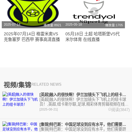
2025-07-14
2025-05-18
播放量:8921
播放量:1705
2025年07月14日 格雷米奥VS
05月18日 土超 哈塔斯堡VS代
克鲁塞罗 巴西甲 赛事高清直播
米尔体育 在线直播
视频/集锦
RELATED NEWS
[英超]融入的很快啊！伊兰加镜头下飞机上的纽卡球员！
[英超]融入的很快啊！伊兰加镜头下飞机上的纽卡球
员！,英超,纽卡斯尔联,足球,精彩体育剪辑视频在线播
放。本站提供最全的篮球视频足球视频,集锦,录像。
阅读(3847)
[2025-08-21]
[集锦]特巴斯：中国足球没到应有水平，他们需要跻身世界前十
[集锦]特巴斯：中国足球没到应有水平，他们需要跻