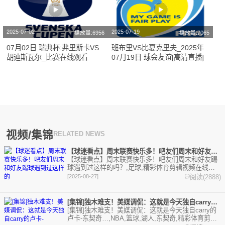
2025-07-02
2025-07-19
播放量:6956
播放量:7065
07月02日 瑞典杯:弗里斯卡VS
班布里VS比夏克里夫_2025年
胡迪斯瓦尔_比赛在线观看
07月19日 球会友谊[高清直播]
视频/集锦
RELATED NEWS
【球迷看点】周末联赛快乐多！吧友们周末和好友踢球遇到过这样的
【球迷看点】周末联赛快乐多！吧友们周末和好友踢
球遇到过这样的吗？,足球,精彩体育剪辑视频在线播
放。本站提供最全的篮球视频足球视频,集锦,录像。
阅读(2888)
[2025-08-27]
[集锦]独木难支！美媒调侃：这就是今天独自carry的卢卡-
[集锦]独木难支！美媒调侃：这就是今天独自carry的
卢卡-东契奇…,NBA,篮球,湖人,东契奇,精彩体育剪辑