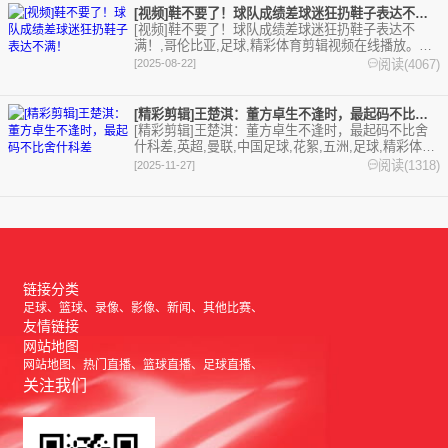
[视频]鞋不要了！球队成绩差球迷狂扔鞋子表达不满！
[视频]鞋不要了！球队成绩差球迷狂扔鞋子表达不
满！,哥伦比亚,足球,精彩体育剪辑视频在线播放。本
站提供最全的篮球视频足球视频,集锦,录像。
阅读(4067)
[2025-08-22]
[精彩剪辑]王楚淇：董方卓生不逢时，最起码不比舍什科差
[精彩剪辑]王楚淇：董方卓生不逢时，最起码不比舍
什科差,英超,曼联,中国足球,花絮,五洲,足球,精彩体育
剪辑视频在线播放。本站提供最全的篮球视频足球视
阅读(1318)
[2025-11-27]
频,集锦,录像。
链接分类
足球
篮球
录像
影像
新闻
其他比赛
友情链接
网站地图
网站地图
热门直播
篮球直播
足球直播
关注我们