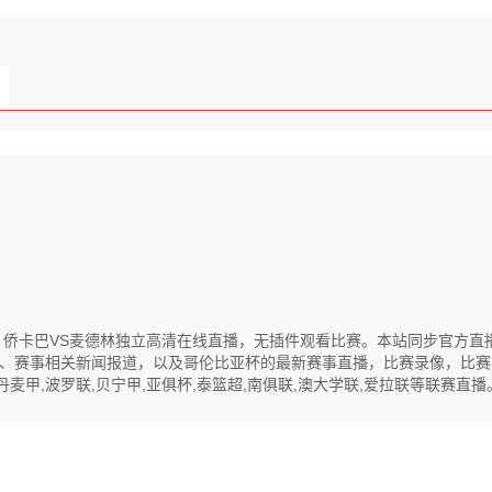
伦比亚杯 : 侨卡巴VS麦德林独立高清在线直播，无插件观看比赛。本站同步
、赛事相关新闻报道，以及哥伦比亚杯的最新赛事直播，比赛录像，比赛
,丹麦甲,波罗联,贝宁甲,亚俱杯,泰篮超,南俱联,澳大学联,爱拉联等联赛直播