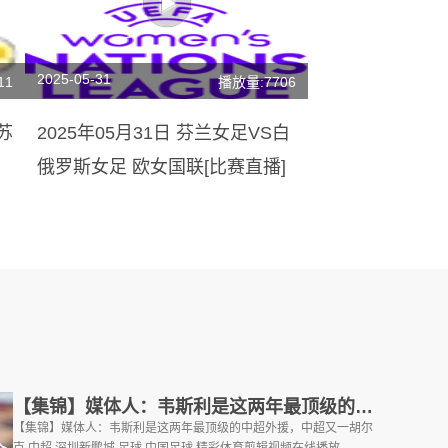
2025-05-31
11
播放量:7706
苏
2025年05月31日 芬兰女足VS白
俄罗斯女足 欧女国联[比赛直播]
【集锦】媒体人：韦斯利是这两年最顶级的中超外援，中超又一胡尔
【集锦】媒体人：韦斯利是这两年最顶级的中超外援，中超又一胡尔