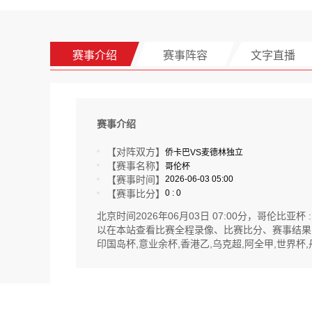
赛事介绍
赛事阵容
文字直播
赛事介绍
【对阵双方】
侨卡巴VS麦德林独立
【赛事名称】
哥伦杯
【赛事时间】
2026-06-03 05:00
【赛事比分】
0 : 0
北京时间2026年06月03日 07:00分，哥
以在本站查看比赛全程录像、比赛比分、赛事结果
印国岛杯,意业余杯,香港乙,乌克超,阿全甲,世界杯