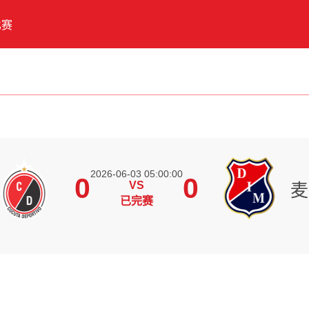
比赛
2026-06-03 05:00:00
0
0
VS
麦
已完赛