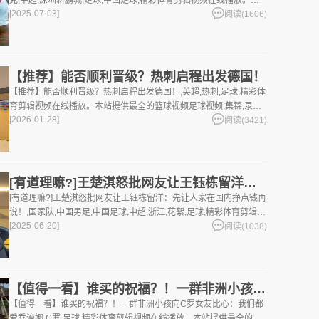
克,中超,深圳新鹏城,足球,中国足球,精彩体育剪辑视频在线播放。本
[2025-07-03]
站提供最全的篮球视频足球视频,集锦,录像。
阅读(1606)
【推荐】能否顺利晋级？热刺启程出发德国！
【推荐】能否顺利晋级？热刺启程出发德国！,英超,热刺,足球,精彩体
育剪辑视频在线播放。本站提供最全的篮球视频足球视频,集锦,录
[2026-01-28]
像。
阅读(3421)
[有道理嘛?]王楚淇怒批网友让王钰栋留洋：先让人家在国内挣点
[有道理嘛?]王楚淇怒批网友让王钰栋留洋：先让人家在国内挣点钱再
说！,国家队,中国男足,中国足球,中超,浙江,花絮,足球,精彩体育剪辑视
[2025-06-20]
频在线播放。本站提供最全的篮球视频足球视频,集锦,录像。
阅读(1038)
【值得一看】谁买的祝福？！一群非洲小孩向C罗女友比心：我们都
【值得一看】谁买的祝福？！一群非洲小孩向C罗女友比心：我们都
爱乔治娜,C罗,足球,精彩体育剪辑视频在线播放。本站提供最全的篮