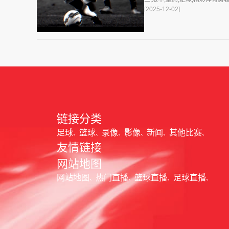
[2025-12-02]
视频足球视频,集锦,录像。
链接分类
足球
篮球
录像
影像
新闻
其他比赛
友情链接
网站地图
网站地图
热门直播
篮球直播
足球直播