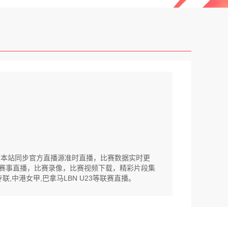
看比赛。本站同步官方直播源准时直播，比赛数据实时更
新赛事直播，比赛录像，比赛视频下载，精彩片段集
联,中港女甲,巴拿马LBN U23等联赛直播。