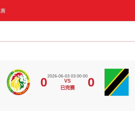
比赛
2026-06-03 03:00:00
0
0
VS
7
已完赛