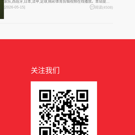
家队,西班牙,日本,法甲,足球,精彩体育剪辑视频在线播放。本站提供
[2026-05-15]
最全的篮球视频足球视频,集锦,录像。
阅读(4508)
关注我们