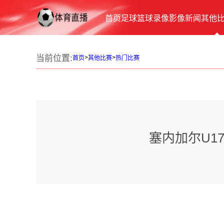
首页
足球
篮球
录像
影像
新闻
其他
当前位置:
>
>
首页
其他比赛
热门比赛
塞内加尔U1