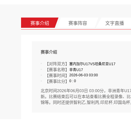
赛事介绍
赛事阵容
文字直播
赛事介绍
【对阵双方】
塞内加尔U17VS坦桑尼亚U17
【赛事名称】
非青U17
【赛事时间】
2026-06-03 03:00
【赛事比分】
0 : 0
北京时间2026年06月03日 03:00分，非洲
新。比赛结束后可以在本站查看比赛全程录像、比
锦等。同时还提供智利乙,智利丙,印尼杯,印国岛杯,