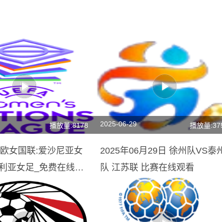
2025-06-29
播放量:8178
播放量:37
日 欧女国联:爱沙尼亚女
2025年06月29日 徐州队VS泰
加利亚女足_免费在线高
队 江苏联 比赛在线观看