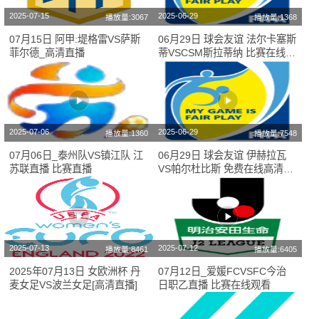
2025-07-15
2025-06-29
播放量:3067
播放量:1368
07月15日 阿甲:堤格雷VS萨斯
06月29日 球会友谊 法尔卡塞斯
菲尔德_高清直播
蒂VSCSM斯拉蒂纳 比赛在线观
看
2025-07-06
2025-06-29
播放量:1360
播放量:7548
07月06日_泰州队VS镇江队 江
06月29日 球会友谊 伊赫拉瓦
苏联直播 比赛直播
VS帕尔杜比斯 免费在线高清直
播
2025-07-13
2025-07-12
播放量:8461
播放量:6405
2025年07月13日 女欧洲杯 丹
07月12日_爱媛FCVSFC今治
麦女足VS波兰女足[高清直播]
日职乙直播 比赛在线观看