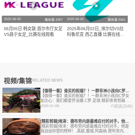
2025-06-05
2025-06-02
播放量:4367
播放量:5061
06月05日 韩女联:首尔市厅女足
2025年06月02日_埃尔切VS拉
VS昌宁女足_比赛在线观看
科鲁尼亚 西乙直播 比赛在线观
看
视频/集锦
RELATED NEWS
【值得一看】谁买的祝福？！一群非洲小孩向C罗女友比心：我们都
【值得一看】谁买的祝福？！一群非洲小孩向C罗女
友比心：我们都爱乔治娜,C罗,足球,精彩体育剪辑视
频在线播放。本站提供最全的篮球视频足球视频,集
阅读(2046)
[2026-02-28]
锦,录像。
[精彩剪辑]埃泽：德布劳内是最难应付的对手，他是我自幼仰望的
[精彩剪辑]埃泽：德布劳内是最难应付的对手，他是
我自幼仰望的榜样！,英超,曼城,阿森纳,德布劳内,意