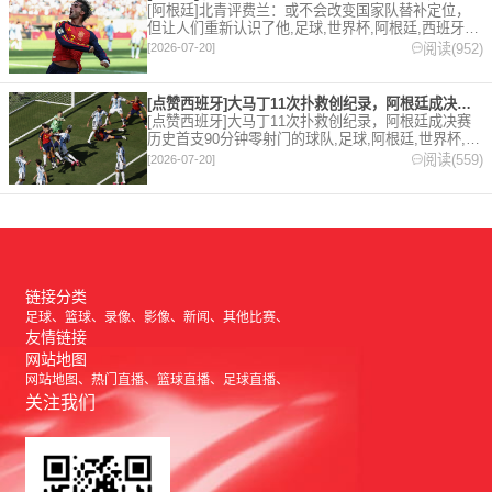
[阿根廷]北青评费兰：或不会改变国家队替补定位，
但让人们重新认识了他,足球,世界杯,阿根廷,西班牙。
欢迎收藏本站，24小时为你更新最新的足球，篮球体
阅读(952)
[2026-07-20]
育资讯。
[点赞西班牙]大马丁11次扑救创纪录，阿根廷成决赛历史首支9
[点赞西班牙]大马丁11次扑救创纪录，阿根廷成决赛
历史首支90分钟零射门的球队,足球,阿根廷,世界杯,西
班牙,点赞西班牙,点赞阿根廷,西甲,英超,阿斯顿维
阅读(559)
[2026-07-20]
拉。欢迎收藏本站，24小时为你更新最新的足球，篮
球体育资讯。
链接分类
足球
篮球
录像
影像
新闻
其他比赛
友情链接
网站地图
网站地图
热门直播
篮球直播
足球直播
关注我们