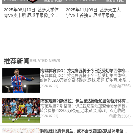
2025-08-10 05:30:00
2025-11-09 05:30:00
播放量:6080
播放量:8161
2025年08月10日_基多大学体
2025年11月09日_基多天主大
育VS奥卡斯 厄瓜甲录像_全场
学VS山谷独立 厄瓜甲录像_全
录像【视频集锦】
场录像【高清回放】
推荐新闻
RELATED NEWS
[有趣体育]DO：拉克鲁瓦将于今日接受切尔西体检，价值约52
[有趣体育]DO：拉克鲁瓦将于今日接受切尔西体检，
价值约5200万镑交易将敲定,足球,英超,切尔西,水晶
宫,转会。欢迎收藏本站，24小时为你更新最新的足
阅读(2756)
[2026-07-24]
球，篮球体育资讯。
[有道理嘛?]斯基拉：伊兰昆达接近加盟葡萄牙体育，转会费总价
[有道理嘛?]斯基拉：伊兰昆达接近加盟葡萄牙体育，
转会费总价2200万欧元,足球,转会,葡超。欢迎收藏本
站，24小时为你更新最新的足球，篮球体育资讯。
阅读(3304)
[2026-07-24]
[阿根廷]北青评费兰：或不会改变国家队替补定位，但让人们重新