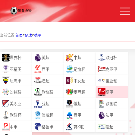
>
>
当前位置:
首页
足球
德甲
世界杯
英超
中超
欧冠杯
亚精英
西甲
足协杯
克亚甲
厄瓜甲
澳超
中女超
世亚预
沙特联
欧协联
墨西超
德甲
美职业
芬超
俄超
欧国联
欧联杯
澳威超
意甲
法甲
中甲
格鲁甲
韩K联
爱超