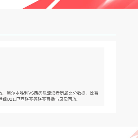
回放。墨尔本胜利VS西悉尼流浪者历届比分数据，比赛
世锦U21,巴西联赛等联赛直播与录像回放。