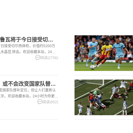
[有趣体育]DO：拉克鲁瓦将于今日接受切尔西体检，价值约52
今日接受切尔西体检，价值约5200万
西,水晶宫,转会。欢迎收藏本站，24小
体育资讯。
阅读(2756)
[阿根廷]北青评费兰：或不会改变国家队替补定位，但让人们重新
改变国家队替补定位，但让人们重新认
西班牙。欢迎收藏本站，24小时为你更新
阅读(952)