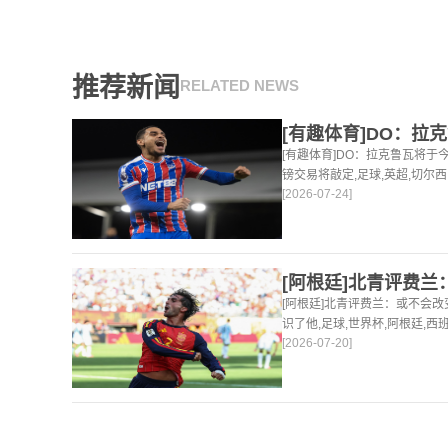
推荐新闻
RELATED NEWS
[有趣体育]DO：拉克鲁瓦将于
镑交易将敲定,足球,英超,切尔
[2026-07-24]
时为你更新最新的足球，篮球
[阿根廷]北青评费兰：或不会
识了他,足球,世界杯,阿根廷,
[2026-07-20]
最新的足球，篮球体育资讯。